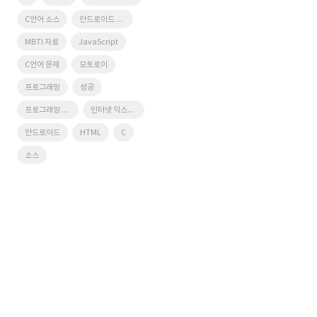
C언어 소스
안드로이드 어플
MBTI 자료
JavaScript
C언어 문제
모토로이
프로그래밍
성공
프로그래밍 문제
인터넷 익스플로러
안드로이드
HTML
C
소스