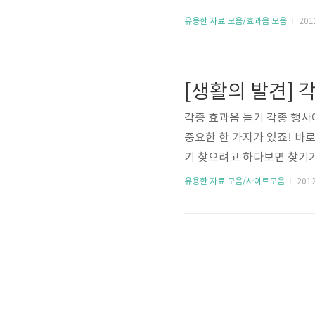
유용한 자료 모음/효과음 모음
2012
[생활의 발견] 
각종 효과음 듣기 각종 행사
중요한 한 가지가 있죠! 바
기 찾으려고 하다보면 찾기가
았는데 제가 원하는 효과음을
유용한 자료 모음/사이트모음
2012.
록 영문이지만 쉽게 되어 있
으러 가기 http://www.yout