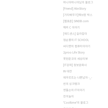
머니야머니야님의 블로그
[Friend] AtinStory
[기타배우기]해브원 박스
[웹표준] SINDB.com
해커 C 이야기
[애드센스] 길라잡이
정순봉의 IT SCHOOL
씨디맨의 컴퓨터이야기
2proo Life Story
못된준코의 세상리뷰
[IT강좌] 정보문화사
IN 대전
에우르트는 나쁜남자 -_-
씬의 싱크탱크
엔돌슨의 IT이야기
진이늘이
'Cooltime'의 블로그