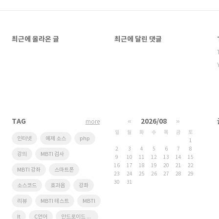
최근에 올라온 글
최근에 달린 댓글
TAG
«
2026/08
»
more
일
월
화
수
목
금
토
인터넷
예제 소스
php
1
2
3
4
5
6
7
8
강의
MBTI 검사
9
10
11
12
13
14
15
16
17
18
19
20
21
22
MBTI 강좌
스마트폰
23
24
25
26
27
28
29
30
31
소스코드
효과음
강좌
리뷰
MBTI 테스트
MBTI
It
C언어
안드로이드 어플 추천