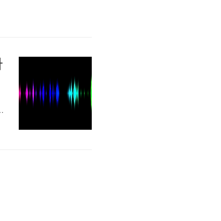
다
보
비